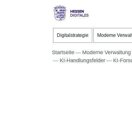
Direkt zum Kopf der S
Direkt zum Inhalt
Direkt zum Fuß der Se
Hessen
-
Digitalstrategie
Moderne Verwal
Digitales
Startseite
Moderne Verwaltung
KI-Handlungsfelder
KI-Fors