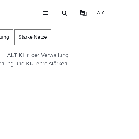
A-Z
eite
ite
tung
Starke Netze
ALT KI in der Verwaltung
chung und KI-Lehre stärken