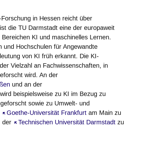
er
Fenster
euen Fenster
em neuen Fenster
-Forschung in Hessen reicht über
 ist die TU Darmstadt eine der europaweit
n Bereichen KI und maschinelles Lernen.
en und Hochschulen für Angewandte
utung von KI früh erkannt. Die KI-
 der Vielzahl an Fachwissenschaften, in
eforscht wird. An der
nster
eßen
und an der
nster
wird beispielsweise zu KI im Bezug zu
 geforscht sowie zu Umwelt- und
r
Öffnet sich in einem neuen Fenster
Goethe-Universität Frankfurt
am Main zu
n der
Öffnet sich in einem neuen Fenster
Technischen Universität Darmstadt
zu