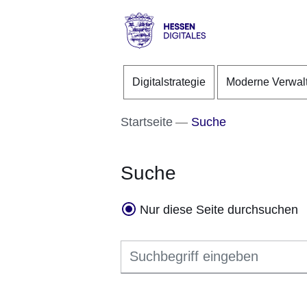
Direkt zum Kopf der S
Direkt zum Inhalt
Direkt zum Fuß der Se
Hessen
-
Digitalstrategie
Moderne Verwal
Digitales
Startseite
Suche
Suche
Nur diese Seite durchsuchen
Suchbegriff eingeben