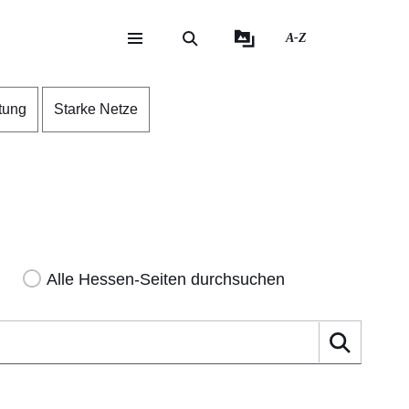
A-Z
eite
ite
tung
Starke Netze
Alle Hessen-Seiten durchsuchen
Suche