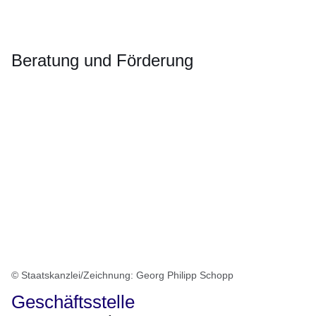
Öffnet sich in einem neuen Fenster
Öffnet sich in einem neuen Fenster
Öffnet sich in einem neuen Fenster
Öffnet sich in einem neuen Fenster
Öffnet sich in einem neuen Fenster
Beratung und Förderung
© Staatskanzlei/Zeichnung: Georg Philipp Schopp
Geschäftsstelle