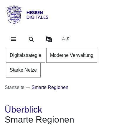
Direkt zum Kopf der Se
Direkt zum Inhalt
Direkt zum Fuß der Sei
Hessen
-
Digitales
A-Z
Digitalstrategie
Moderne Verwaltung
Starke Netze
Startseite
Smarte Regionen
Überblick
Smarte Regionen