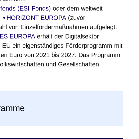
nster
sfonds (ESI-Fonds)
oder dem weltweit
m
Öffnet sich in einem neuen Fenster
HORIZONT EUROPA
(zuvor
nster
zahl von Einzelfördermaßnahmen aufgelegt.
h in einem neuen Fenster
LES EUROPA
erhält der Digitalsektor
er EU ein eigenständiges Förderprogramm mit
rden Euro von 2021 bis 2027. Das Programm
Volkswirtschaften und Gesellschaften
gramme