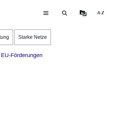
A-Z
eite
ite
tung
Starke Netze
EU-Förderungen