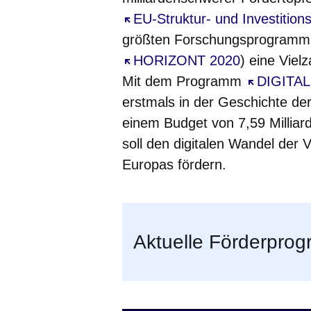
Öffnet sich in einem neuen Fe
EU-Struktur- und Investition
größten Forschungsprogram
Öffnet sich in einem neuen Fe
HORIZONT 2020
) eine Viel
Mit dem Programm
Öffnet sic
DIGITA
erstmals in der Geschichte d
einem Budget von 7,59 Millia
soll den digitalen Wandel der 
Europas fördern.
Aktuelle Förderpro