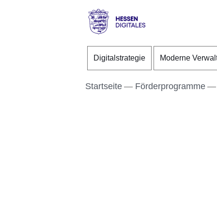
Direkt zum Kopf der S
Direkt zum Inhalt
Direkt zum Fuß der Se
Hessen
-
Digitalstrategie
Moderne Verwal
Digitales
Startseite
Förderprogramme