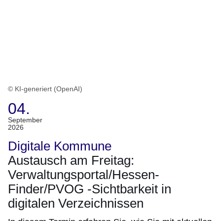
© KI-generiert (OpenAI)
04.
(Termin:
September
2026
04.
September
Digitale Kommune
2026)
Austausch am Freitag:
Verwaltungsportal/Hessen-
Finder/PVOG -Sichtbarkeit in
digitalen Verzeichnissen