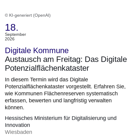
© KI-generiert (OpenAI)
18.
(Termin:
September
2026
18.
September
Digitale Kommune
2026)
Austausch am Freitag: Das Digitale
Potenzialflächenkataster
In diesem Termin wird das Digitale
Potenzialflächenkataster vorgestellt. Erfahren Sie,
wie Kommunen Flächenreserven systematisch
erfassen, bewerten und langfristig verwalten
können.
Hessisches Ministerium für Digitalisierung und
Innovation
Wiesbaden