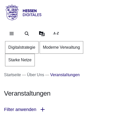
Direkt zum Kopf der Se
Direkt zum Inhalt
Direkt zum Fuß der Sei
Hessen
-
Digitales
A-Z
Digitalstrategie
Moderne Verwaltung
Starke Netze
Startseite
Über Uns
Veranstaltungen
Veranstaltungen
Filter anwenden