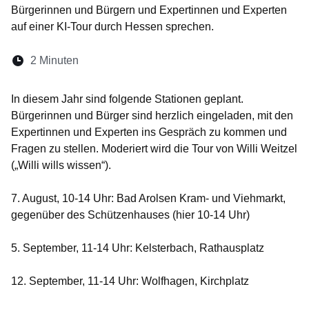
Bürgerinnen und Bürgern und Expertinnen und Experten
auf einer KI-Tour durch Hessen sprechen.
Lesedauer:
2 Minuten
Öffnet sich in einem neuen Fenster
Öffnet sich in einem neuen Fenster
Öffnet sich in einem neuen Fenste
Öffnet sich in einem neuen Fe
Öffnet sich in einem neu
In diesem Jahr sind folgende Stationen geplant.
Bürgerinnen und Bürger sind herzlich eingeladen, mit den
Expertinnen und Experten ins Gespräch zu kommen und
Fragen zu stellen. Moderiert wird die Tour von Willi Weitzel
(„Willi wills wissen“).
7. August, 10-14 Uhr: Bad Arolsen Kram- und Viehmarkt,
gegenüber des Schützenhauses (hier 10-14 Uhr)
5. September, 11-14 Uhr: Kelsterbach, Rathausplatz
12. September, 11-14 Uhr: Wolfhagen, Kirchplatz