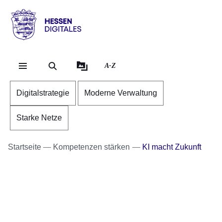
Direkt zum Kopf der Se
Direkt zum Inhalt
Direkt zum Fuß der Sei
Hessen
-
Digitales
A-Z
Digitalstrategie
Moderne Verwaltung
Starke Netze
Startseite
Kompetenzen stärken
KI macht Zukunft