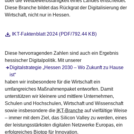
über die Wettbewerbsfähigkeit eines Landes entscheidet.
Diese Branche bildet das Rückgrat der Digitalisierung der
Wirtschaft, nicht nur in Hessen.
Datei
Öffnet sich in einem neuen Fenster
IKT-Faktenblatt 2024 (PDF/792.44 KB)
Diese hervorragenden Zahlen sind auch ein Ergebnis
hessischer Digitalpolitik. Mit unserer
Öffnet sich in einem neuen Fenster
Digitalstrategie „Hessen 2030 – Wo Zukunft zu Hause
ist“
haben wir insbesondere für die Wirtschaft ein
umfangreiches Maßnahmenpaket entworfen. Damit
unterstützen wir kleinere und mittlere Unternehmen,
Schulen und Hochschulen, Wirtschaft und Wissenschaft
sowie insbesondere die
IKT-Branche
auf vielfältige Weise
– immer mit dem Ziel, das Silicon Valley zu werden, eines
der leistungsstärksten digitalen Netzwerke Europas, ein
erfolgreiches Biotop für Innovation.