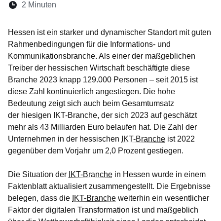
Lesedauer:
2 Minuten
Öffnet sich in einem neuen Fenster
Öffnet sich in einem neuen Fenster
Öffnet sich in einem neuen Fenste
Öffnet sich in einem neuen Fe
Öffnet sich in einem neu
Hessen ist ein starker und dynamischer Standort mit guten
Rahmenbedingungen für die Informations- und
Kommunikationsbranche. Als einer der maßgeblichen
Treiber der hessischen Wirtschaft beschäftigte diese
Branche 2023 knapp 129.000 Personen – seit 2015 ist
diese Zahl kontinuierlich angestiegen. Die hohe
Bedeutung zeigt sich auch beim Gesamtumsatz
der hiesigen IKT-Branche, der sich 2023 auf geschätzt
mehr als 43 Milliarden Euro belaufen hat. Die Zahl der
Unternehmen in der hessischen
IKT-Branche
ist 2022
gegenüber dem Vorjahr um 2,0 Prozent gestiegen.
Die Situation der
IKT-Branche
in Hessen wurde in einem
Faktenblatt aktualisiert zusammengestellt. Die Ergebnisse
belegen, dass die
IKT-Branche
weiterhin ein wesentlicher
Faktor der digitalen Transformation ist und maßgeblich