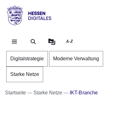
Direkt zum Kopf der Se
Direkt zum Inhalt
Direkt zum Fuß der Sei
Hessen
-
Digitales
A-Z
Digitalstrategie
Moderne Verwaltung
Starke Netze
Startseite
Starke Netze
IKT-Branche