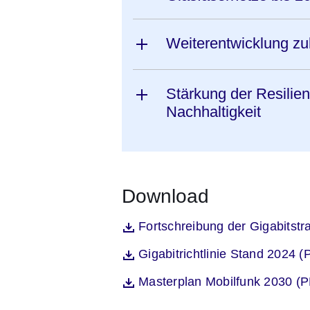
Weiterentwicklung zu
Stärkung der Resilie
Nachhaltigkeit
Download
Öffnet sich in einem neuen Fenst
Fortschreibung der Gigabitst
Datei
Öffnet sich in einem neuen Fenst
Gigabitrichtlinie Stand 2024 
Datei
Öffnet sich in einem neuen Fenst
Masterplan Mobilfunk 2030 (
Datei