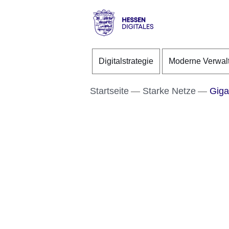
Direkt zum Kopf der S
Direkt zum Inhalt
Direkt zum Fuß der Se
Hessen
-
Digitalstrategie
Moderne Verwal
Digitales
Startseite
Starke Netze
Gigab