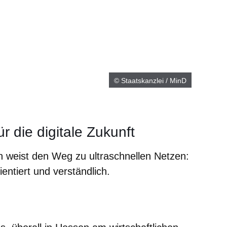
© Staatskanzlei / MinD
ür die digitale Zukunft
en weist den Weg zu ultraschnellen Netzen:
ntiert und verständlich.
er
Fenster
euen Fenster
em neuen Fenster