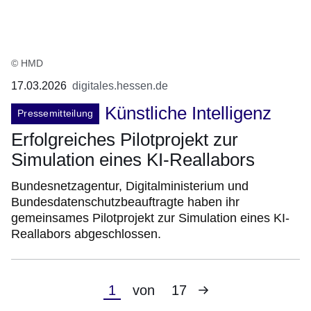
© HMD
17.03.2026
digitales.hessen.de
Künstliche Intelligenz
Pressemitteilung
Erfolgreiches Pilotprojekt zur
Simulation eines KI-Reallabors
Bundesnetzagentur, Digitalministerium und
Bundesdatenschutzbeauftragte haben ihr
gemeinsames Pilotprojekt zur Simulation eines KI-
Reallabors abgeschlossen.
Nächste
Aktuelle
1
von
17
Seite
Seite