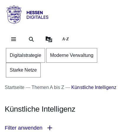
Direkt zum Kopf der Se
Direkt zum Inhalt
Direkt zum Fuß der Sei
Hessen
-
Digitales
A-Z
Digitalstrategie
Moderne Verwaltung
Starke Netze
Startseite
Themen A bis Z
Künstliche Intelligenz
Künstliche Intelligenz
Filter anwenden