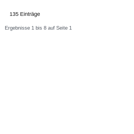
135 Einträge
Ergebnisse 1 bis 8 auf Seite 1
:135
Ergebnisse:Ergebnisse
1
bis
8
auf
Seite
1