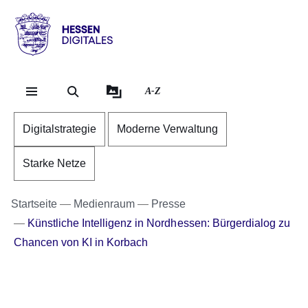
Direkt zum Kopf der Se
Direkt zum Inhalt
Direkt zum Fuß der Sei
Hessen
-
Digitales
A-Z
Digitalstrategie
Moderne Verwaltung
Starke Netze
Startseite
Medienraum
Presse
Künstliche Intelligenz in Nordhessen: Bürgerdialog zu
Chancen von KI in Korbach