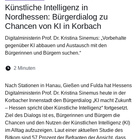
Künstliche Intelligenz in
Nordhessen: Bürgerdialog zu
Chancen von KI in Korbach
Digitalministerin Prof. Dr. Kristina Sinemus: „Vorbehalte
gegenüber KI abbauen und Austausch mit den
Bürgerinnen und Bürgern suchen.“
Lesedauer:
2 Minuten
Öffnet sich in einem neuen Fenster
Öffnet sich in einem neuen Fenster
Öffnet sich in einem neuen Fenste
Öffnet sich in einem neuen Fe
Öffnet sich in einem neu
Nach Stationen in Hanau, Gießen und Fulda hat Hessens
Digitalministerin Prof. Dr. Kristina Sinemus heute in der
Korbacher Innenstadt den Bürgerdialog „KI macht Zukunft
– Hessen spricht über Künstliche Intelligenz“ fortgesetzt.
Ziel des Dialogs ist es, Bürgerinnen und Bürgern die
Chancen und den Nutzen der Künstlichen Intelligenz (KI)
im Alltag aufzuzeigen. Laut einer aktuellen Studie des
Bitkom sind 57 Prozent der Befragten der Ansicht, dass