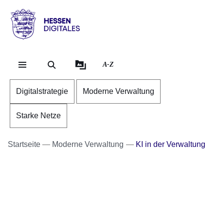
Direkt zum Kopf der S
Direkt zum Inhalt
Direkt zum Fuß der Se
Hessen
-
Digitales
A-Z
Digitalstrategie
Moderne Verwaltung
Starke Netze
Startseite
Moderne Verwaltung
KI in der Verwaltung