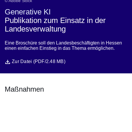
© Adobe Stock
Generative KI
Publikation zum Einsatz in der
Landesverwaltung
Eine Broschüre soll den Landesbeschäftigten in Hessen
einen einfachen Einstieg in das Thema ermöglichen.
Datei
Öffnet sich in einem neuen Fenster
Zur Datei (PDF/2.48 MB)
Maßnahmen