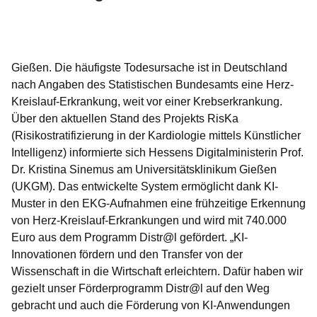
Öffnet sich in einem neuen Fenster
Öffnet sich in einem neuen Fenster
Öffnet sich in einem neuen Fenster
Öffnet sich in einem neuen Fenster
Öffnet sich in einem neuen Fenster
Gießen. Die häufigste Todesursache ist in Deutschland
nach Angaben des Statistischen Bundesamts eine Herz-
Kreislauf-Erkrankung, weit vor einer Krebserkrankung.
Über den aktuellen Stand des Projekts RisKa
(Risikostratifizierung in der Kardiologie mittels Künstlicher
Intelligenz) informierte sich Hessens Digitalministerin Prof.
Dr. Kristina Sinemus am Universitätsklinikum Gießen
(UKGM). Das entwickelte System ermöglicht dank KI-
Muster in den EKG-Aufnahmen eine frühzeitige Erkennung
von Herz-Kreislauf-Erkrankungen und wird mit 740.000
Euro aus dem Programm Distr@l gefördert. „KI-
Innovationen fördern und den Transfer von der
Wissenschaft in die Wirtschaft erleichtern. Dafür haben wir
gezielt unser Förderprogramm Distr@l auf den Weg
gebracht und auch die Förderung von KI-Anwendungen