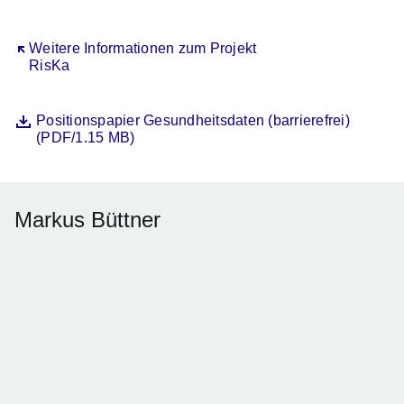
Öffnet sich in einem neuen Fenster
Weitere Informationen zum Projekt
RisKa
Datei
Öffnet sich in einem neuen Fenster
Positionspapier Gesundheitsdaten (barrierefrei)
(PDF/1.15 MB)
Markus Büttner