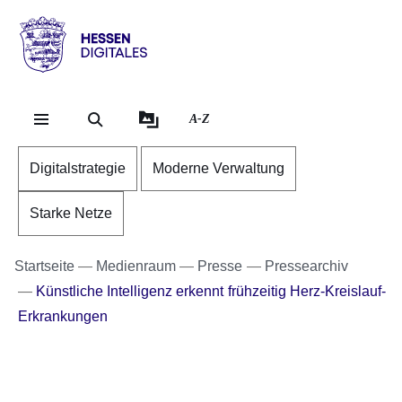
Direkt zum Kopf der Se
Direkt zum Inhalt
Direkt zum Fuß der Sei
Hessen
-
Digitales
A-Z
Digitalstrategie
Moderne Verwaltung
Starke Netze
Startseite
Medienraum
Presse
Pressearchiv
Künstliche Intelligenz erkennt frühzeitig Herz-Kreislauf-
Erkrankungen