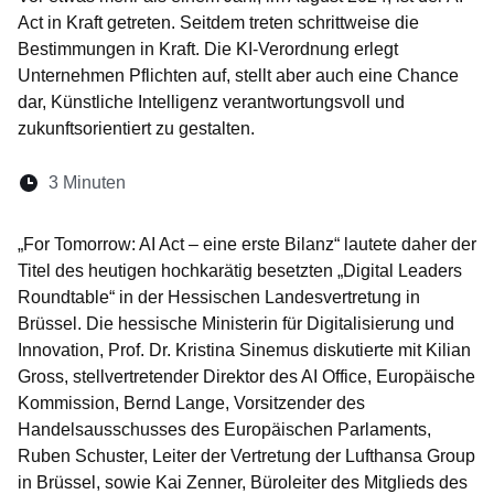
Act in Kraft getreten. Seitdem treten schrittweise die
Bestimmungen in Kraft. Die KI-Verordnung erlegt
Unternehmen Pflichten auf, stellt aber auch eine Chance
dar, Künstliche Intelligenz verantwortungsvoll und
zukunftsorientiert zu gestalten.
Lesedauer:
3 Minuten
Öffnet sich in einem neuen Fenster
Öffnet sich in einem neuen Fenster
Öffnet sich in einem neuen Fenste
Öffnet sich in einem neuen Fe
Öffnet sich in einem neu
„For Tomorrow: AI Act – eine erste Bilanz“ lautete daher der
Titel des heutigen hochkarätig besetzten „Digital Leaders
Roundtable“ in der Hessischen Landesvertretung in
Brüssel. Die hessische Ministerin für Digitalisierung und
Innovation, Prof. Dr. Kristina Sinemus diskutierte mit Kilian
Gross, stellvertretender Direktor des AI Office, Europäische
Kommission, Bernd Lange, Vorsitzender des
Handelsausschusses des Europäischen Parlaments,
Ruben Schuster, Leiter der Vertretung der Lufthansa Group
in Brüssel, sowie Kai Zenner, Büroleiter des Mitglieds des