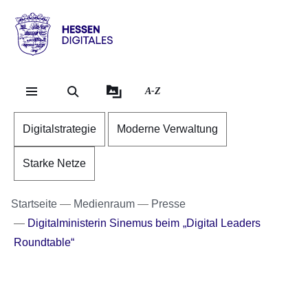
Direkt zum Kopf der Se
Direkt zum Inhalt
Direkt zum Fuß der Sei
Hessen
-
Digitales
A-Z
Digitalstrategie
Moderne Verwaltung
Starke Netze
Startseite
Medienraum
Presse
Digitalministerin Sinemus beim „Digital Leaders
Roundtable“