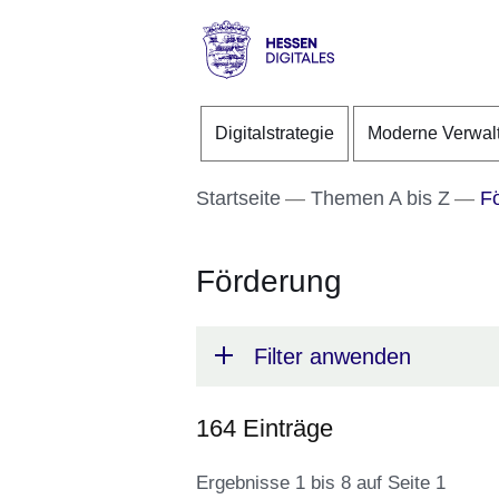
Direkt zum Kopf der S
Direkt zum Inhalt
Direkt zum Fuß der Se
Hessen
-
Digitalstrategie
Moderne Verwal
Digitales
Startseite
Themen A bis Z
Fö
Förderung
Filter anwenden
164 Einträge
Ergebnisse 1 bis 8 auf Seite 1