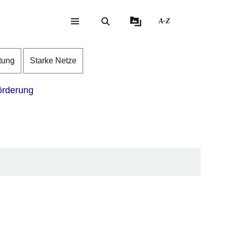
A-Z
eite
ite
tung
Starke Netze
rderung