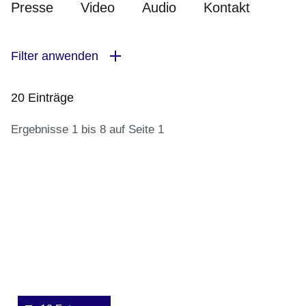
Presse
Video
Audio
Kontakt
Filter anwenden
20 Einträge
Ergebnisse 1 bis 8 auf Seite 1
:20
Bildergalerie:12
Ergebnisse:Ergebnisse
Fotos:Öffnet
1
eine
bis
Lightbox:
8
auf
Seite
1