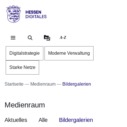
Direkt zum Kopf der Se
Direkt zum Inhalt
Direkt zum Fuß der Sei
Hessen
-
Digitales
A-Z
Digitalstrategie
Moderne Verwaltung
Starke Netze
Startseite
Medienraum
Bildergalerien
Medienraum
Aktuelles
Alle
Bildergalerien