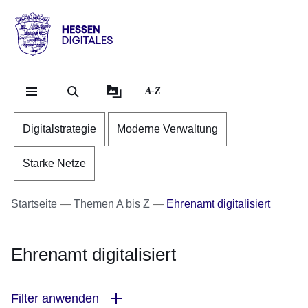
Direkt zum Kopf der Se
Direkt zum Inhalt
Direkt zum Fuß der Sei
Hessen
-
Digitales
A-Z
Digitalstrategie
Moderne Verwaltung
Starke Netze
Startseite
Themen A bis Z
Ehrenamt digitalisiert
Ehrenamt digitalisiert
Filter anwenden