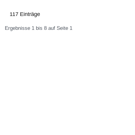
117 Einträge
Ergebnisse 1 bis 8 auf Seite 1
:117
Ergebnisse:Ergebnisse
1
bis
8
auf
Seite
1