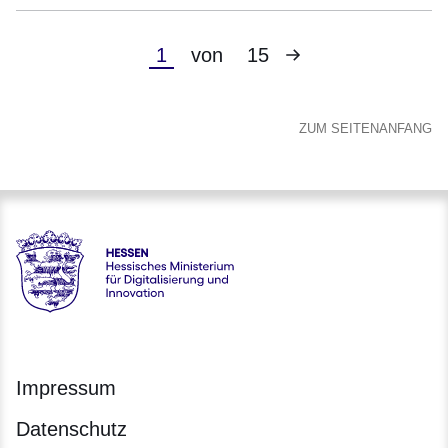
Nächste
Aktuelle
1
von
15
Seite
Seite
ZUM SEITENANFANG
Hessen - Hessisches Ministerium für Digitalisierung und Inno
Impressum
Datenschutz