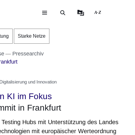
A-Z
eite
ite
tung
Starke Netze
se
Pressearchiv
rankfurt
igitalisierung und Innovation
on KI im Fokus
mmit in Frankfurt
& Testing Hubs mit Unterstützung des Landes
chnologien mit europäischer Werteordnung