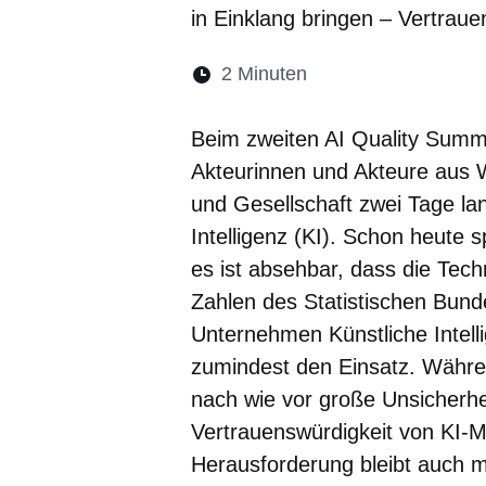
in Einklang bringen – Vertrau
Lesedauer:
2 Minuten
Öffnet sich in eine
Öffnet sich in 
Öffnet sic
Öffnet
Ö
Beim zweiten AI Quality Summit
Akteurinnen und Akteure aus Wi
und Gesellschaft zwei Tage lan
Intelligenz (KI). Schon heute s
es ist absehbar, dass die Tec
Zahlen des Statistischen Bund
Unternehmen Künstliche Intell
zumindest den Einsatz. Währen
nach wie vor große Unsicherhei
Vertrauenswürdigkeit von KI-
Herausforderung bleibt auch m