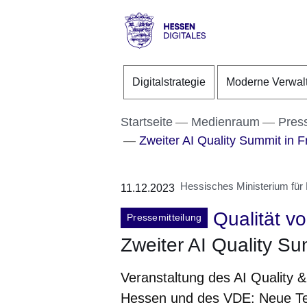
Direkt zum Kopf der S
Direkt zum Inhalt
Direkt zum Fuß der Se
Hessen
-
Digitalstrategie
Moderne Verwal
Digitales
Startseite
Medienraum
Pres
Zweiter AI Quality Summit in F
Hessisches Ministerium für D
11.12.2023
Qualität v
Pressemitteilung
Zweiter AI Quality Su
Veranstaltung des AI Quality 
Hessen und des VDE: Neue Te