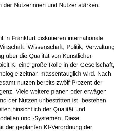
en der Nutzerinnen und Nutzer stärken.
m neuen Fenster
einem neuen Fenster
h in einem neuen Fenster
 sich in einem neuen Fenster
ffnet sich in einem neuen Fenster
 in Frankfurt diskutieren internationale
rtschaft, Wissenschaft, Politik, Verwaltung
g über die Qualität von Künstlicher
pielt KI eine große Rolle in der Gesellschaft,
hnologie zeitnah massentauglich wird. Nach
esamt nutzen bereits zwölf Prozent der
igenz. Viele weitere planen oder erwägen
d der Nutzen unbestritten ist, bestehen
ten hinsichtlich der Qualität und
Modellen und -Systemen. Diese
it der geplanten KI-Verordnung der