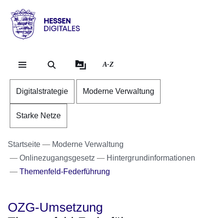
Direkt zum Kopf der Se
Direkt zum Inhalt
Direkt zum Fuß der Sei
Hessen
-
Digitales
A-Z
Digitalstrategie
Moderne Verwaltung
Starke Netze
Startseite
Moderne Verwaltung
Onlinezugangsgesetz
Hintergrundinformationen
Themenfeld-Federführung
OZG-Umsetzung