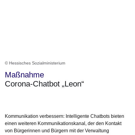
© Hessisches Sozialministerium
Maßnahme
Corona-Chatbot „Leon“
Öffnet sich in einem neuen Fenster
Öffnet sich in einem neuen Fenster
Öffnet sich in einem neuen Fenster
Öffnet sich in einem neuen Fenster
Öffnet sich in einem neuen Fenster
Kommunikation verbessern: Intelligente Chatbots bieten
einen weiteren Kommunikationskanal, der den Kontakt
von Bürgerinnen und Bürgern mit der Verwaltung