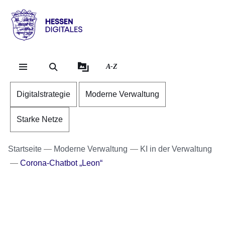
Direkt zum Kopf der Se
Direkt zum Inhalt
Direkt zum Fuß der Sei
Hessen
-
Digitales
A-Z
Digitalstrategie
Moderne Verwaltung
Starke Netze
Startseite
Moderne Verwaltung
KI in der Verwaltung
Corona-Chatbot „Leon“