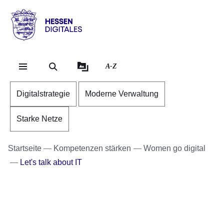
Direkt zum Kopf der Se
Direkt zum Inhalt
Direkt zum Fuß der Sei
Hessen
-
Digitales
A-Z
Digitalstrategie
Moderne Verwaltung
Starke Netze
Startseite
Kompetenzen stärken
Women go digital
Let's talk about IT