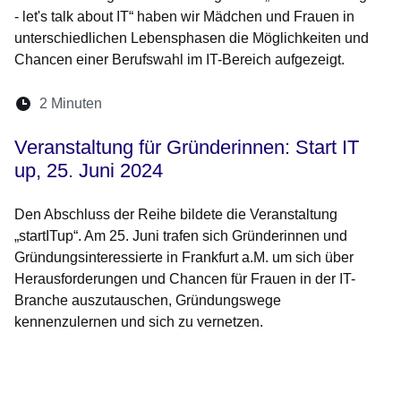
- let's talk about IT“ haben wir Mädchen und Frauen in
unterschiedlichen Lebensphasen die Möglichkeiten und
Chancen einer Berufswahl im IT-Bereich aufgezeigt.
Lesedauer:
2 Minuten
Öffnet sich in einem neuen Fenster
Öffnet sich in einem neuen Fenster
Öffnet sich in einem neuen Fenste
Öffnet sich in einem neuen Fe
Öffnet sich in einem neu
Veranstaltung für Gründerinnen: Start IT
up, 25. Juni 2024
Den Abschluss der Reihe bildete die Veranstaltung
„startITup“. Am 25. Juni trafen sich Gründerinnen und
Gründungsinteressierte in Frankfurt a.M. um sich über
Herausforderungen und Chancen für Frauen in der IT-
Branche auszutauschen, Gründungswege
kennenzulernen und sich zu vernetzen.
Bildergalerie:4