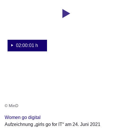
1
der
Sekunde
Online-
Veranstaltung
„girls
go
for
02:00:01 h
IT“
am
24.
Juni
2021
© MinD
Women go digital
Aufzeichnung „girls go for IT“ am 24. Juni 2021