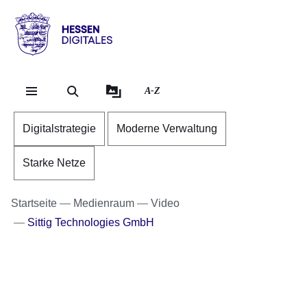
Direkt zum Kopf der Se
Direkt zum Inhalt
Direkt zum Fuß der Sei
Hessen
-
Digitales
A-Z
Digitalstrategie
Moderne Verwaltung
Starke Netze
Startseite
Medienraum
Video
Sittig Technologies GmbH
Youtube
:Dauer:
Video:
3
Minuten,
Förderprogramm