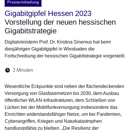
Pressemitteilung
Gigabitgipfel Hessen 2023
Vorstellung der neuen hessischen
Gigabitstrategie
Digitalministerin Prof. Dr. Kristina Sinemus hat beim
diesjährigen Gigabitgipfel in Wiesbaden die
Fortschreibung der hessischen Gigabitstrategie vorgestellt.
Lesedauer:
2 Minuten
Öffnet sich in einem neuen Fenster
Öffnet sich in einem neuen Fenster
Öffnet sich in einem neuen Fenste
Öffnet sich in einem neuen Fe
Öffnet sich in einem neu
Wesentliche Eckpunkte sind neben der flächendeckenden
Versorgung von Glasfasernetzen bis 2030, dem Ausbau
öffentlicher WLAN-Infrastrukturen, dem Schließen von
Lücken bei der Mobilfunkversorgung insbesondere das
Einrichten widerstandsfähiger Netze, um bei Pandemien,
Cyberangriffen, Kriegen und Naturkatastrophen
handlungsfähig zu bleiben. „Die Resilienz der