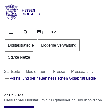
Direkt zum Kopf der Se
Direkt zum Inhalt
Direkt zum Fuß der Sei
Hessen
-
Digitales
A-Z
Digitalstrategie
Moderne Verwaltung
Starke Netze
Startseite
Medienraum
Presse
Pressearchiv
Vorstellung der neuen hessischen Gigabitstrategie
22.06.2023
Hessisches Ministerium für Digitalisierung und Innovation