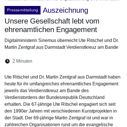
Auszeichnung
Pressemitteilung
Unsere Gesellschaft lebt vom
ehrenamtlichen Engagement
Digitalministerin Sinemus überreicht Ute Ritschel und Dr.
Martin Zentgraf aus Darmstadt Verdienstkreuz am Bande
Lesedauer:
2 Minuten
Öffnet sich in einem neuen Fenster
Öffnet sich in einem neuen Fenster
Öffnet sich in einem neuen Fenste
Öffnet sich in einem neuen Fe
Öffnet sich in einem neu
Ute Ritschel und Dr. Martin Zentgraf aus Darmstadt haben
heute für ihr umfangreiches ehrenamtliches Engagement
jeweils das Verdienstkreuz am Bande des
Verdienstordens der Bundesrepublik Deutschland
erhalten. Die 67-jährige Ute Ritschel engagiert sich seit
den 1990er Jahren mit verschiedenen Kunstprojekten in
der Stadt. Der 69-jährige Martin Zentgraf ist und war in
zahlreichen Organisationen rund um die evangelische