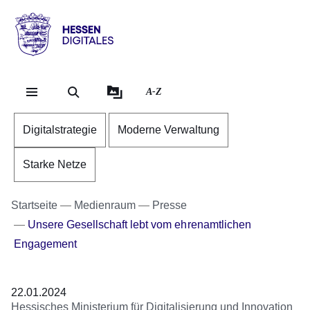
Direkt zum Kopf der Se
Direkt zum Inhalt
Direkt zum Fuß der Sei
Hessen
-
Digitales
A-Z
Digitalstrategie
Moderne Verwaltung
Starke Netze
Startseite
Medienraum
Presse
Unsere Gesellschaft lebt vom ehrenamtlichen
Engagement
22.01.2024
Hessisches Ministerium für Digitalisierung und Innovation