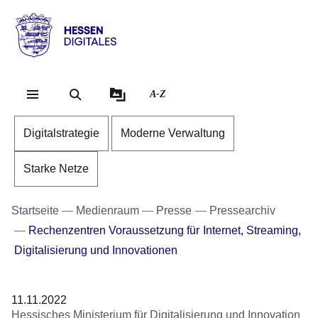
Direkt zum Kopf der Se
Direkt zum Inhalt
Direkt zum Fuß der Sei
Hessen
-
Digitales
A-Z
Digitalstrategie
Moderne Verwaltung
Starke Netze
Startseite
Medienraum
Presse
Pressearchiv
Rechenzentren Voraussetzung für Internet, Streaming,
Digitalisierung und Innovationen
11.11.2022
Hessisches Ministerium für Digitalisierung und Innovation