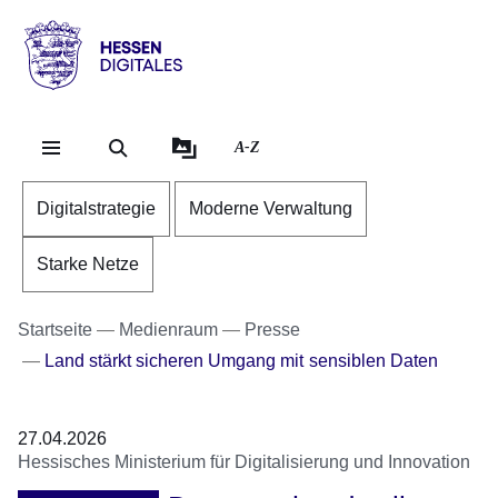
Direkt zum Kopf der Se
Direkt zum Inhalt
Direkt zum Fuß der Sei
Hessen
-
Digitales
A-Z
Digitalstrategie
Moderne Verwaltung
Starke Netze
Startseite
Medienraum
Presse
Land stärkt sicheren Umgang mit sensiblen Daten
27.04.2026
Hessisches Ministerium für Digitalisierung und Innovation