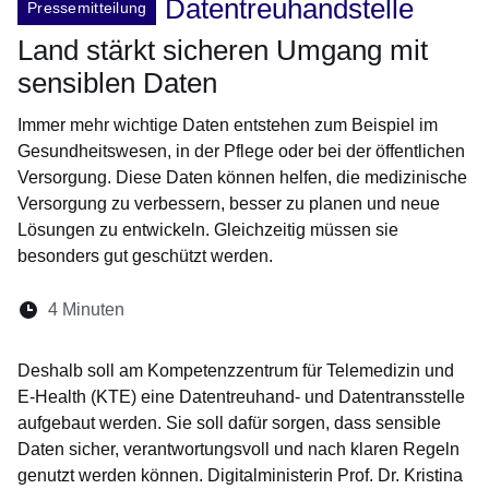
Datentreuhandstelle
Pressemitteilung
Land stärkt sicheren Umgang mit
sensiblen Daten
Immer mehr wichtige Daten entstehen zum Beispiel im
Gesundheitswesen, in der Pflege oder bei der öffentlichen
Versorgung. Diese Daten können helfen, die medizinische
Versorgung zu verbessern, besser zu planen und neue
Lösungen zu entwickeln. Gleichzeitig müssen sie
besonders gut geschützt werden.
Lesedauer:
4 Minuten
Öffnet sich in einem neuen Fenster
Öffnet sich in einem neuen Fenster
Öffnet sich in einem neuen Fenste
Öffnet sich in einem neuen Fe
Öffnet sich in einem neu
Deshalb soll am Kompetenzzentrum für Telemedizin und
E-Health (KTE) eine Datentreuhand- und Datentransstelle
aufgebaut werden. Sie soll dafür sorgen, dass sensible
Daten sicher, verantwortungsvoll und nach klaren Regeln
genutzt werden können. Digitalministerin Prof. Dr. Kristina