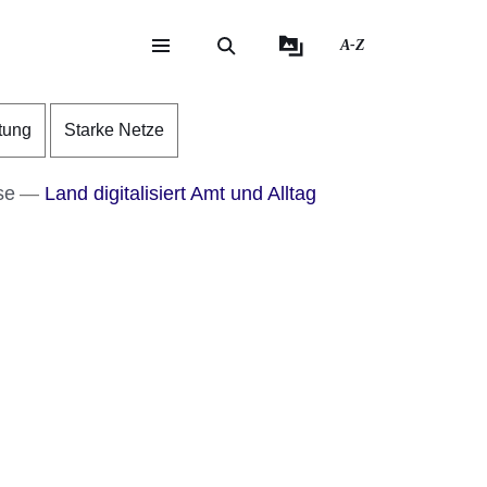
A-Z
eite
ite
tung
Starke Netze
se
Land digitalisiert Amt und Alltag