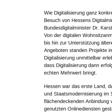
Öffnet sich in eine
Öffnet sich in 
Öffnet sic
Öffnet
Ö
Wie Digitalisierung ganz konkr
Besuch von Hessens Digitalmini
Bundesdigitalminister Dr. Kar
Von der digitalen Wohnsitzanme
bis hin zur Unterstützung ält
Angeboten standen Projekte im
Digitalisierung unmittelbar erl
dass Digitalisierung dann erfo
echten Mehrwert bringt.
Hessen war das erste Land, da
und Staatsmodernisierung im S
flächendeckenden Anbindung v
genutzten Onlinediensten gest