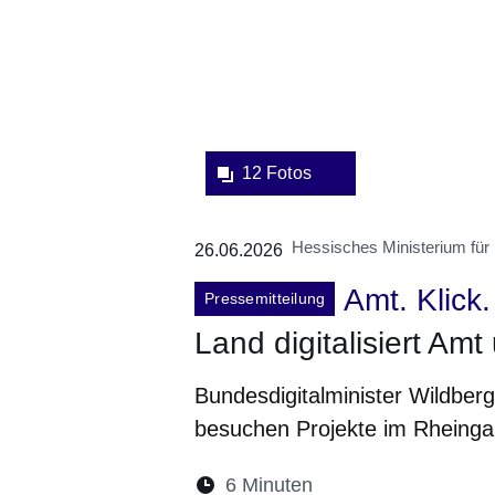
12 Fotos
Hessisches Ministerium für D
26.06.2026
Amt. Klick.
Pressemitteilung
Land digitalisiert Amt
Bundesdigitalminister Wildber
besuchen Projekte im Rheinga
Lesedauer:
6 Minuten