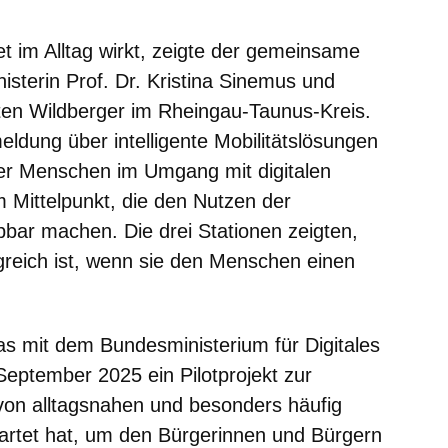
m neuen Fenster
einem neuen Fenster
h in einem neuen Fenster
 sich in einem neuen Fenster
ffnet sich in einem neuen Fenster
et im Alltag wirkt, zeigte der gemeinsame
sterin Prof. Dr. Kristina Sinemus und
sten Wildberger im Rheingau-Taunus-Kreis.
ldung über intelligente Mobilitätslösungen
erer Menschen im Umgang mit digitalen
 Mittelpunkt, die den Nutzen der
ebbar machen. Die drei Stationen zeigten,
lgreich ist, wenn sie den Menschen einen
s mit dem Bundesministerium für Digitales
eptember 2025 ein Pilotprojekt zur
on alltagsnahen und besonders häufig
artet hat, um den Bürgerinnen und Bürgern