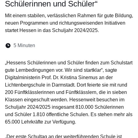
Schülerinnen und Schüler“
Mit einem stabilen, verlässlichen Rahmen für gute Bildung,
neuen Programmen und richtungsweisenden Initiativen
startet Hessen in das Schuljahr 2024/2025.
Lesedauer:
5 Minuten
Öffnet sich in einem neuen Fenster
Öffnet sich in einem neuen Fenster
Öffnet sich in einem neuen Fenste
Öffnet sich in einem neuen Fe
Öffnet sich in einem neu
„Hessens Schülerinnen und Schüler finden zum Schulstart
gute Lernbedingungen vor. Wir sind startklar“, sagte
Digitalministerin Prof. Dr. Kristina Sinemus an der
Lichtenbergschule in Darmstadt. Dort feierte sie mit rund
200 Fünftklässlerinnen und Fünftklässlern, die in sieben
Klassen eingeschult werden. Hessenweit besuchen im
Schuljahr 2024/2025 insgesamt 810.000 Schülerinnen
und Schüler 1.810 öffentliche Schulen. Es stehen mehr als
65.000 Lehrkräfte zur Verfügung.
„Der erste Schultag an der weiterführenden Schule ist