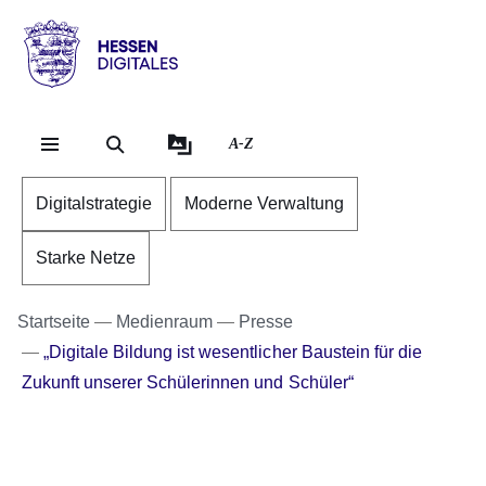
Direkt zum Kopf der Se
Direkt zum Inhalt
Direkt zum Fuß der Sei
Hessen
-
Digitales
A-Z
Digitalstrategie
Moderne Verwaltung
Starke Netze
Startseite
Medienraum
Presse
„Digitale Bildung ist wesentlicher Baustein für die
Zukunft unserer Schülerinnen und Schüler“