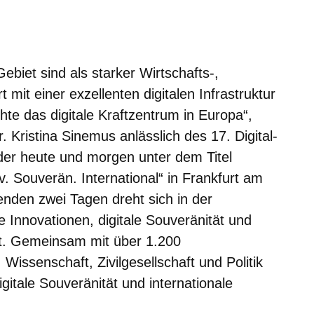
m neuen Fenster
einem neuen Fenster
h in einem neuen Fenster
 sich in einem neuen Fenster
ffnet sich in einem neuen Fenster
biet sind als starker Wirtschafts-,
mit einer exzellenten digitalen Infrastruktur
e das digitale Kraftzentrum in Europa“,
r. Kristina Sinemus anlässlich des 17. Digital-
der heute und morgen unter dem Titel
v. Souverän. International“ in Frankfurt am
enden zwei Tagen dreht sich in der
e Innovationen, digitale Souveränität und
t. Gemeinsam mit über 1.200
Wissenschaft, Zivilgesellschaft und Politik
digitale Souveränität und internationale