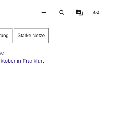
A-Z
eite
ite
tung
Starke Netze
se
ktober in Frankfurt