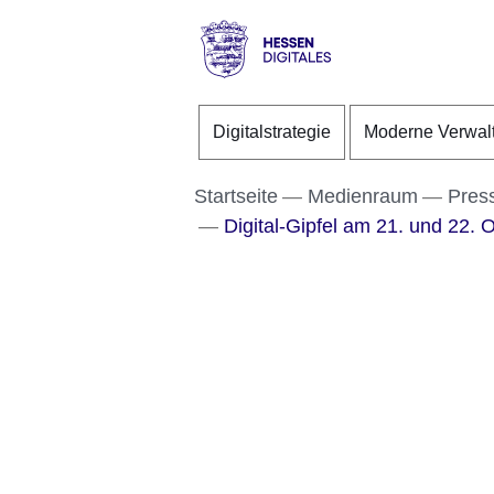
Direkt zum Kopf der S
Direkt zum Inhalt
Direkt zum Fuß der Se
Hessen
-
Digitalstrategie
Moderne Verwal
Digitales
Startseite
Medienraum
Pres
Digital-Gipfel am 21. und 22. O