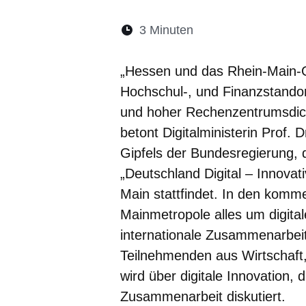
Lesedauer:
3 Minuten
Öffnet sich in eine
Öffnet sich in 
Öffnet sic
Öffnet
Ö
„Hessen und das Rhein-Main-Ge
Hochschul-, und Finanzstandort 
und hoher Rechenzentrumsdicht
betont Digitalministerin Prof. D
Gipfels der Bundesregierung, 
„Deutschland Digital – Innovati
Main stattfindet. In den komm
Mainmetropole alles um digital
internationale Zusammenarbei
Teilnehmenden aus Wirtschaft, 
wird über digitale Innovation, 
Zusammenarbeit diskutiert.