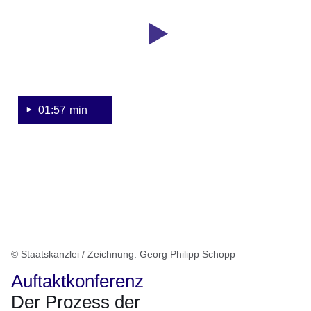
57
zur
Sekunden
Auftaktkonferenz
zur
Strategiefortschreibung
am
27.08.2020
01:57 min
in
Wiesbaden
© Staatskanzlei / Zeichnung: Georg Philipp Schopp
Auftaktkonferenz
Der Prozess der