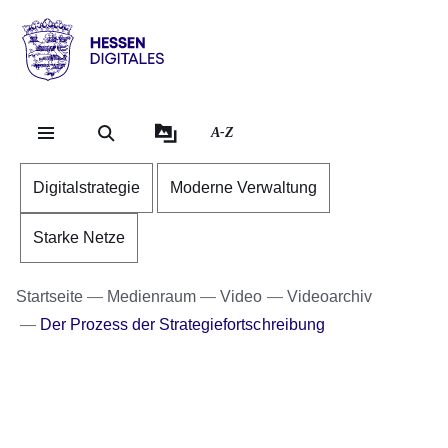
Direkt zum Kopf der Se
Direkt zum Inhalt
Direkt zum Fuß der Sei
Hessen
-
Digitales
A-Z
Digitalstrategie
Moderne Verwaltung
Starke Netze
Startseite
Medienraum
Video
Videoarchiv
Der Prozess der Strategiefortschreibung
Youtube
:Dauer:
Video:
1
Minute,
Feedbackrunde