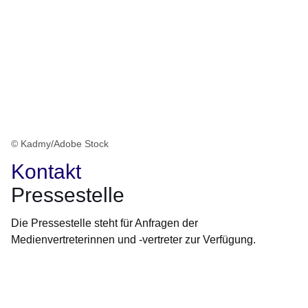
© Kadmy/Adobe Stock
Kontakt
Pressestelle
Die Pressestelle steht für Anfragen der
Medienvertreterinnen und -vertreter zur Verfügung.
Öffnet sich in einem neuen Fenster
Öffnet sich in einem neuen Fenster
Öffnet sich in einem neuen Fenster
Öffnet sich in einem neuen Fenster
Öffnet sich in einem neuen Fenster