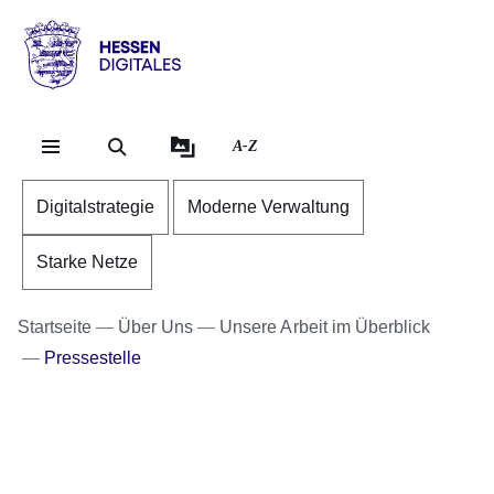
Direkt zum Kopf der Se
Direkt zum Inhalt
Direkt zum Fuß der Sei
Hessen
-
Digitales
A-Z
Digitalstrategie
Moderne Verwaltung
Starke Netze
Startseite
Über Uns
Unsere Arbeit im Überblick
Pressestelle