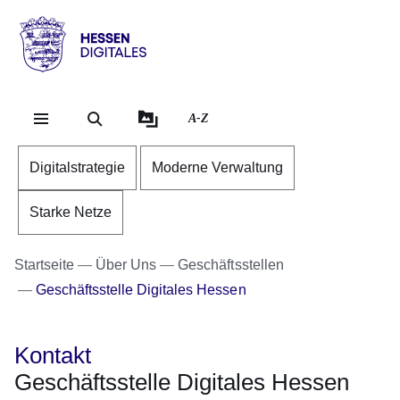
Direkt zum Kopf der Se
Direkt zum Inhalt
Direkt zum Fuß der Sei
Hessen
-
Digitales
A-Z
Digitalstrategie
Moderne Verwaltung
Starke Netze
Startseite
Über Uns
Geschäftsstellen
Geschäftsstelle Digitales Hessen
Kontakt
Geschäftsstelle Digitales Hessen