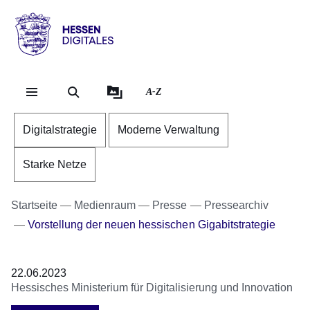
Direkt zum Kopf der Se
Direkt zum Inhalt
Direkt zum Fuß der Sei
Hessen
-
Digitales
A-Z
Digitalstrategie
Moderne Verwaltung
Starke Netze
Startseite
Medienraum
Presse
Pressearchiv
Vorstellung der neuen hessischen Gigabitstrategie
22.06.2023
Hessisches Ministerium für Digitalisierung und Innovation