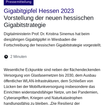
Pressemitteilung
Gigabitgipfel Hessen 2023
Vorstellung der neuen hessischen
Gigabitstrategie
Digitalministerin Prof. Dr. Kristina Sinemus hat beim
diesjährigen Gigabitgipfel in Wiesbaden die
Fortschreibung der hessischen Gigabitstrategie vorgestellt.
Lesedauer:
2 Minuten
Öffnet sich in einem neuen Fenster
Öffnet sich in einem neuen Fenster
Öffnet sich in einem neuen Fenste
Öffnet sich in einem neuen Fe
Öffnet sich in einem neu
Wesentliche Eckpunkte sind neben der flächendeckenden
Versorgung von Glasfasernetzen bis 2030, dem Ausbau
öffentlicher WLAN-Infrastrukturen, dem Schließen von
Lücken bei der Mobilfunkversorgung insbesondere das
Einrichten widerstandsfähiger Netze, um bei Pandemien,
Cyberangriffen, Kriegen und Naturkatastrophen
handlungsfähig zu bleiben. „Die Resilienz der