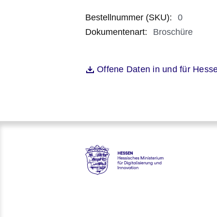
Bestellnummer (SKU)
:
0
Dokumentenart
:
Broschüre
Öffnet sich in einem neuen Fenst
Offene Daten in und für Hess
Datei
Hessen - Hessisches Ministeriu