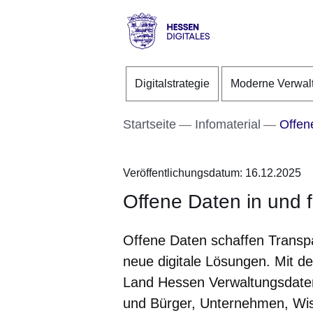
Direkt zum Kopf der S
Direkt zum Inhalt
Direkt zum Fuß der Se
Hessen
-
Digitalstrategie
Moderne Verwal
Digitales
Startseite
Infomaterial
Offene
Veröffentlichungsdatum: 16.12.2025
Offene Daten in und 
Offene Daten schaffen Transp
neue digitale Lösungen. Mit d
Land Hessen Verwaltungsdaten 
und Bürger, Unternehmen, Wis