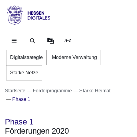
Direkt zum Kopf der Se
Direkt zum Inhalt
Direkt zum Fuß der Sei
Hessen
-
Digitales
A-Z
Digitalstrategie
Moderne Verwaltung
Starke Netze
Startseite
Förderprogramme
Starke Heimat
Phase 1
Phase 1
Förderungen 2020