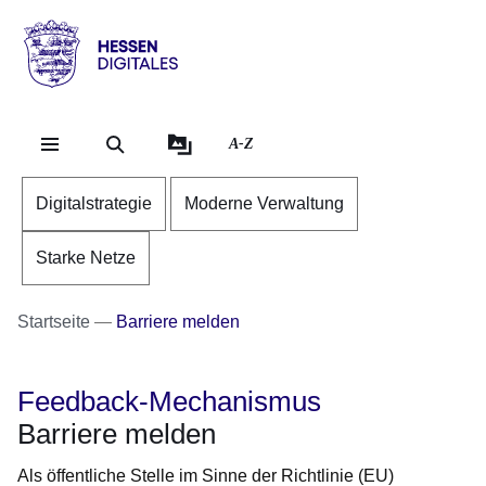
Direkt zum Kopf der Se
Direkt zum Inhalt
Direkt zum Fuß der Sei
Hessen
-
Digitales
A-Z
Digitalstrategie
Moderne Verwaltung
Starke Netze
Startseite
Barriere melden
Feedback-Mechanismus
Barriere melden
Als öffentliche Stelle im Sinne der Richtlinie (EU)