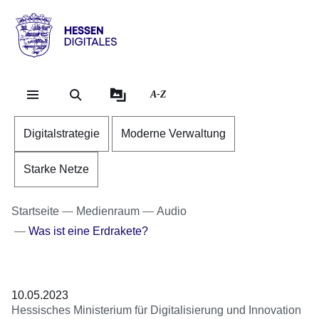
Direkt zum Kopf der Se
Direkt zum Inhalt
Direkt zum Fuß der Sei
Hessen
-
Digitales
A-Z
Digitalstrategie
Moderne Verwaltung
Starke Netze
Startseite
Medienraum
Audio
Was ist eine Erdrakete?
Audiodatei
10.05.2023
Hessisches Ministerium für Digitalisierung und Innovation