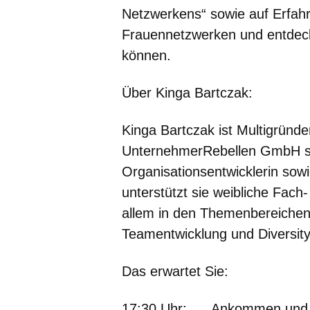
Netzwerkens“ sowie auf Erfah
Frauennetzwerken und entdecke
können.
Über Kinga Bartczak:
Kinga Bartczak ist Multigründe
UnternehmerRebellen GmbH so
Organisationsentwicklerin so
unterstützt sie weibliche Fac
allem in den Themenbereichen
Teamentwicklung und Diversi
Das erwartet Sie:
17:30 Uhr:
Ankommen und Beg