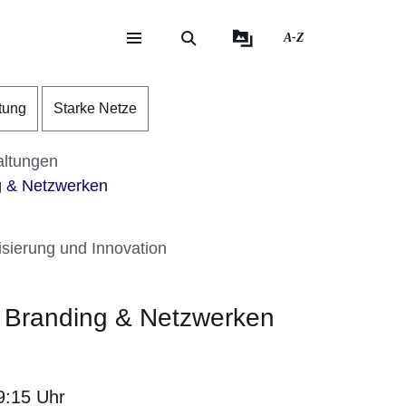
A-Z
eite
ite
tung
Starke Netze
altungen
g & Netzwerken
isierung und Innovation
l Branding & Netzwerken
9:15 Uhr