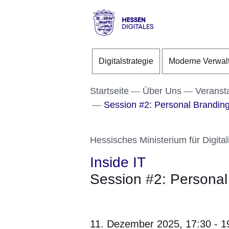
Direkt zum Kopf der S
Direkt zum Inhalt
Direkt zum Fuß der Se
Hessen
-
Digitalstrategie
Moderne Verwal
Digitales
Startseite
Über Uns
Veranst
Session #2: Personal Brandin
Hessisches Ministerium für Digital
Inside IT
Session #2: Persona
11. Dezember 2025,
17:30 - 1