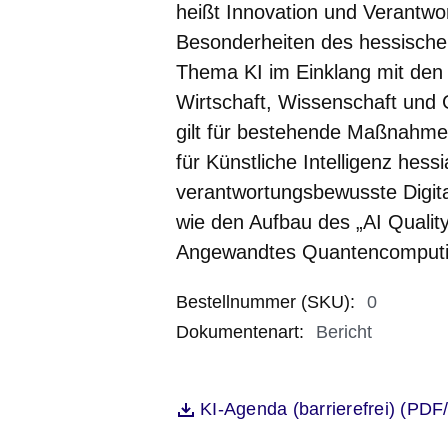
heißt Innovation und Verantwo
Besonderheiten des hessische
Thema KI im Einklang mit den
Wirtschaft, Wissenschaft und G
gilt für bestehende Maßnahme
für Künstliche Intelligenz hes
verantwortungsbewusste Digita
wie den Aufbau des „AI Qualit
Angewandtes Quantencomputi
Bestellnummer (SKU)
:
0
Dokumentenart
:
Bericht
Öffnet sich in einem neuen Fenst
KI-Agenda (barrierefrei) (PDF
Datei