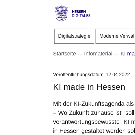
Direkt zum Kopf der S
Direkt zum Inhalt
Direkt zum Fuß der Se
Hessen
-
Digitalstrategie
Moderne Verwal
Digitales
Startseite
Infomaterial
KI ma
Veröffentlichungsdatum: 12.04.2022
KI made in Hessen
Mit der KI-Zukunftsagenda als
– Wo Zukunft zuhause ist“ soll
verantwortungsbewusste „KI 
in Hessen gestaltet werden sol